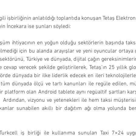
lgili işbirliğinin anlatıldığı toplantıda konuşan Tetaş Elektro
n İncekara ise şunları söyledi:
şüm ihtiyacının en yoğun olduğu sektörlerin başında taksi 
lmediği için bu alanda arayışlar ve yeni oyuncular ortaya çı
 sektörünü, Türkiye ve dünyada, dijital çağın gereksinimleri
 cevap verecek şekilde geliştirilerek, Tetaş’ın 25 yıllık glo
örde dünyada bir ilke liderlik edecek en ileri teknolojilerle 
tüm dünyada ölçü ve tartı kanunları ile regüle edilen, mü
r platform olan Android tablete aynı regüaltif şartları karş
.  Ardından, vizyonu ve yetenekleri ile hem taksi müşteris
anlar sunabilen akıllı bir dağıtım ağı olma yolunda benze
Turkcell iş birliği ile kullanıma sunulan Taxi 7×24 uygu