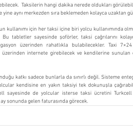
bilecek.  Taksilerin hangi dakika nerede oldukları görülebilir
de yine aynı merkezden sıra beklemeden kolayca uzaktan gü
 kullanımı için her taksi içine biri yolcu kullanımında olma
k. Bu tabletler sayesinde şoförler, taksi çağrılarını kolay
igasyon üzerinden rahatlıkla bulabilecekler. Taxi 7×24
t üzerinden internete girebilecek ve kendilerine sunulan çeş
nduğu katkı sadece bunlarla da sınırlı değil. Sisteme entegr
lcular kendisine en yakın taksiyi tek dokunuşla çağırabile
l sayesinde de yolcular isterse taksi ücretini Turkcell 
 ay sonunda gelen faturasında görecek.