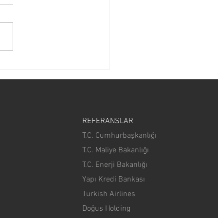
o, 2019 Sunum Trendlerini
dı
REFERANSLAR
T.C. Cumhurbaşkanlığı
T.C. Maliye Bakanlığı
T.C. Enerji Bakanlığı
Yapı Kredi Bankası
Turkish Airlines
Doğuş Holding