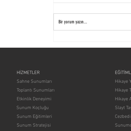
Bir yorum yazın...
Etkilemek İçin 400 Saniyeniz Var!
HİZMETLER
EĞİTİM
Sahne Sunumları
Hikaye Y
Toplantı Sunumları
Hikaye 
Etkinlik Deneyimi
Hikaye A
Sunum Koçluğu
Slayt T
Sunum Eğitimleri
Cezbedi
Sunum Stratejisi
Sunumol