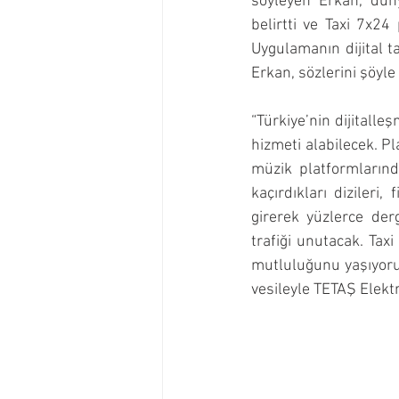
söyleyen Erkan, dünya
belirtti ve Taxi 7x24
Uygulamanın dijital ta
Erkan, sözlerini şöyle
“Türkiye’nin dijitalle
hizmeti alabilecek. P
müzik platformlarında
kaçırdıkları dizileri,
girerek yüzlerce derg
trafiği unutacak. Tax
mutluluğunu yaşıyoruz
vesileyle TETAŞ Elekt