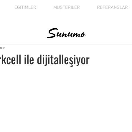
EĞİTİMLER
MÜŞTERİLER
REFERANSLAR
Sunumo
nur
kcell ile dijitalleşiyor