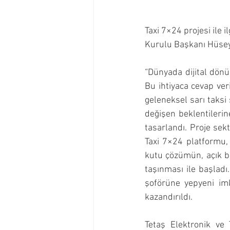
Taxi 7×24 projesi ile i
Kurulu Başkanı Hüseyi
“Dünyada dijital dönü
Bu ihtiyaca cevap veri
geleneksel sarı taksi
değişen beklentilerine
tasarlandı. Proje sekt
Taxi 7×24 platformu, 
kutu çözümün, açık bi
taşınması ile başladı
şoförüne yepyeni imk
kazandırıldı.
Tetaş Elektronik ve 