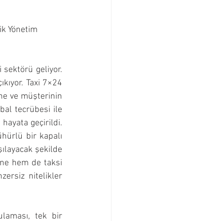
nik Yönetim 
sektörü geliyor. 
kıyor. Taxi 7×24 
ne ve müşterinin 
bal tecrübesi ile 
hayata geçirildi. 
hürlü bir kapalı 
ılayacak şekilde 
ine hem de taksi 
rsiz nitelikler 
laması, tek bir 