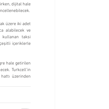
ken, dijital hale 
ncellenebilecek.
k üzere iki adet 
ca alabilecek ve 
 kullanan taksi 
itli içeriklerle 
e hale getirilen 
cek. Turkcell’in 
hattı üzerinden 