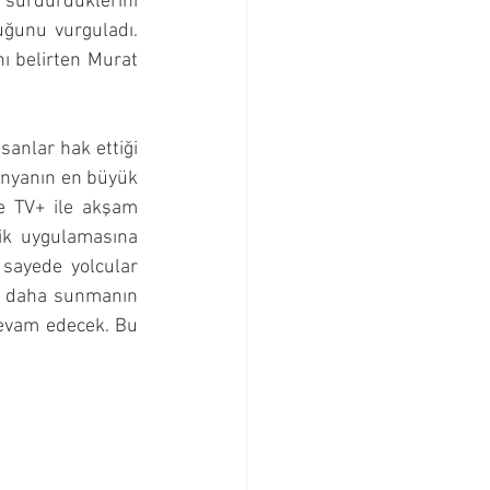
 sürdürdüklerini 
uğunu vurguladı. 
ı belirten Murat 
sanlar hak ettiği 
ünyanın en büyük 
ne TV+ ile akşam 
lik uygulamasına 
 sayede yolcular 
et daha sunmanın 
devam edecek. Bu 