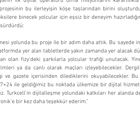
nın ilk dijital operatörü olma misyonlarını kararlılıkla
 projesinin bu ilerleyişin köşe taşlarından birini oluşturd
ksilere binecek yolcular için eşsiz bir deneyim hazırladığın
 sürdürdü: 
şmesi yolunda bu proje ile bir adım daha attık. Bu sayede in
latformda yer alan tabletlerde yakın zamanda yer alacak d
n olan fizy‘deki şarkılarla yolcular trafiği unutacak. Yi
 filmleri ya da canlı olarak maçları izleyebilecekler. Dergi
i ve gazete içerisinden dilediklerini okuyabilecekler. Bu
i 7×24 ile geldiğimiz bu noktada ülkemize bir dijital hizm
. Turkcell’in dijitalleşme yolundaki katkıları her alanda 
ronik’e bir kez daha teşekkür ederim.”