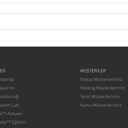
Google CEO'su Madde İşaretleri
Sunum
Kullanmıyor
Açıkla
LER
MÜŞTERİLER
azarlığı
Global Müşterilerimiz
Tasarımı
Holding Müşterilerimiz
nlatıcılığı
Yerel Müşterilerimiz
asarım Lab.
Kamu Müşterilerimiz
n™ Atölyesi
oji™ Eğitimi