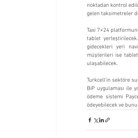
noktadan kontrol edile
gelen taksimetreler 
Taxi 7×24 platformunun
tablet yerleştirilece
gidecekleri yeri nav
müşterileri ise table
ulaşabilecek.
Turkcell'in sektöre su
BiP uygulaması ile yo
ödeme sistemi Paycel
ödeyebilecek ve bunu