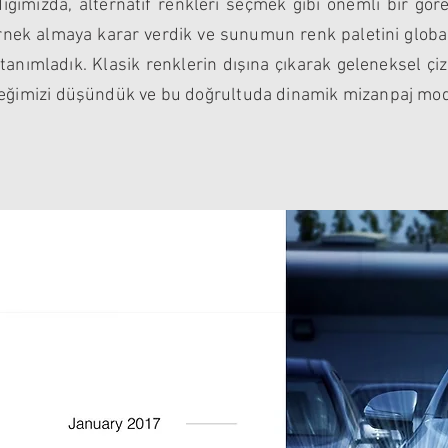
ldığımızda, alternatif renkleri seçmek gibi önemli bir gö
rnek almaya karar verdik ve sunumun renk paletini globa
 tanımladık. Klasik renklerin dışına çıkarak geleneksel çi
ceğimizi düşündük ve bu doğrultuda dinamik mizanpaj model