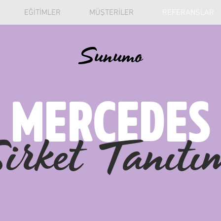
EĞİTİMLER
MÜŞTERİLER
REFERANSLAR
Sunumo
MERCEDES
irket Tanıtı